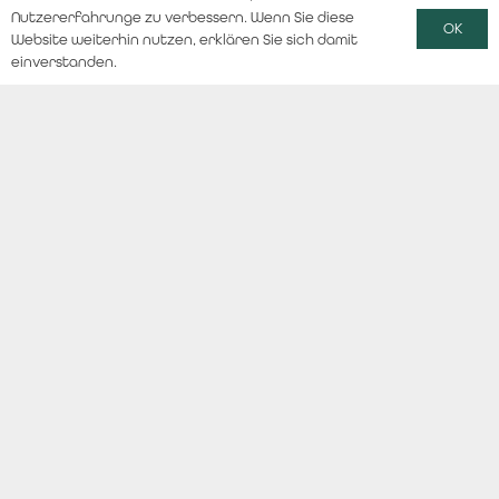
Nutzererfahrunge zu verbessern. Wenn Sie diese
OK
Website weiterhin nutzen, erklären Sie sich damit
einverstanden.
Gestern habe ich einen tollen Spruch gelesen, der
zusammengefasst besagt, dass man ab morgen sein
Leben ändern sollte, um man selbst zu sein.
Hör heute noch damit auf:
dich schuldig zu fühlen
zu schweigen
dich zu verurteilen
andere zu bevorzugen
dich klein zu denken
dein Licht unter den Scheffel zu stellen