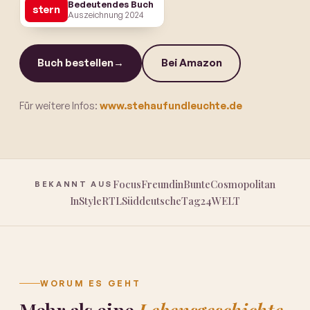
Bedeutendes Buch
stern
Auszeichnung 2024
Buch bestellen
→
Bei Amazon
Für weitere Infos:
www.stehaufundleuchte.de
Focus
Freundin
Bunte
Cosmopolitan
BEKANNT AUS
InStyle
RTL
Süddeutsche
Tag24
WELT
WORUM ES GEHT