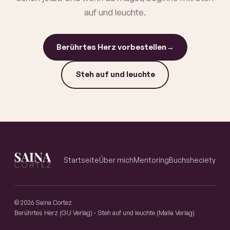
auf und leuchte.
Berührtes Herz vorbestellen
→
Steh auf und leuchte
Startseite
Über mich
Mentoring
Buch
sheciety
© 2026 Saina Cortez
Berührtes Herz (GU Verlag) · Steh auf und leuchte (Malia Verlag)